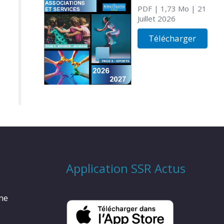
PDF
| 1,73 Mo
| 21
Juillet 2026
Télécharger
Application SSR Actus
rme