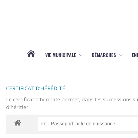
Aller au contenu
Aller au pied de page
VIE MUNICIPALE
DÉMARCHES
EN
ACTUALITÉS
CERTIFICAT D’HÉRÉDITÉ
Le certificat d’hérédité permet, dans les successions s
d’héritier.