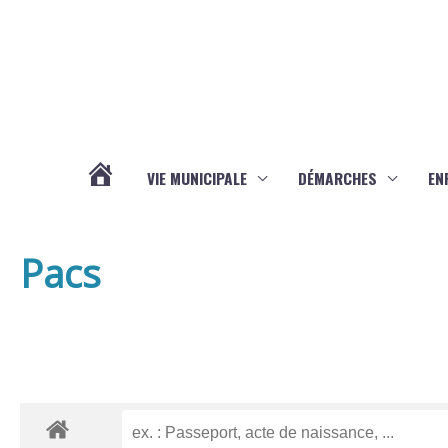
Aller au contenu
Aller au pied de page
VIE MUNICIPALE
DÉMARCHES
EN
ACTUALITÉS
Pacs